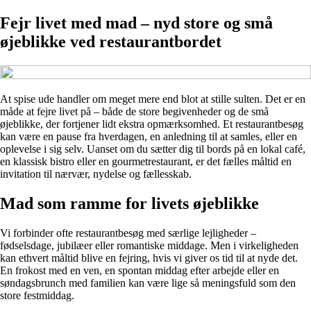
Fejr livet med mad – nyd store og små
øjeblikke ved restaurantbordet
At spise ude handler om meget mere end blot at stille sulten. Det er en
måde at fejre livet på – både de store begivenheder og de små
øjeblikke, der fortjener lidt ekstra opmærksomhed. Et restaurantbesøg
kan være en pause fra hverdagen, en anledning til at samles, eller en
oplevelse i sig selv. Uanset om du sætter dig til bords på en lokal café,
en klassisk bistro eller en gourmetrestaurant, er det fælles måltid en
invitation til nærvær, nydelse og fællesskab.
Mad som ramme for livets øjeblikke
Vi forbinder ofte restaurantbesøg med særlige lejligheder –
fødselsdage, jubilæer eller romantiske middage. Men i virkeligheden
kan ethvert måltid blive en fejring, hvis vi giver os tid til at nyde det.
En frokost med en ven, en spontan middag efter arbejde eller en
søndagsbrunch med familien kan være lige så meningsfuld som den
store festmiddag.