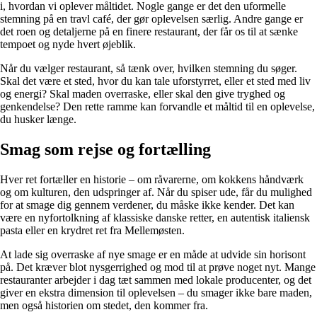
i, hvordan vi oplever måltidet. Nogle gange er det den uformelle
stemning på en travl café, der gør oplevelsen særlig. Andre gange er
det roen og detaljerne på en finere restaurant, der får os til at sænke
tempoet og nyde hvert øjeblik.
Når du vælger restaurant, så tænk over, hvilken stemning du søger.
Skal det være et sted, hvor du kan tale uforstyrret, eller et sted med liv
og energi? Skal maden overraske, eller skal den give tryghed og
genkendelse? Den rette ramme kan forvandle et måltid til en oplevelse,
du husker længe.
Smag som rejse og fortælling
Hver ret fortæller en historie – om råvarerne, om kokkens håndværk
og om kulturen, den udspringer af. Når du spiser ude, får du mulighed
for at smage dig gennem verdener, du måske ikke kender. Det kan
være en nyfortolkning af klassiske danske retter, en autentisk italiensk
pasta eller en krydret ret fra Mellemøsten.
At lade sig overraske af nye smage er en måde at udvide sin horisont
på. Det kræver blot nysgerrighed og mod til at prøve noget nyt. Mange
restauranter arbejder i dag tæt sammen med lokale producenter, og det
giver en ekstra dimension til oplevelsen – du smager ikke bare maden,
men også historien om stedet, den kommer fra.