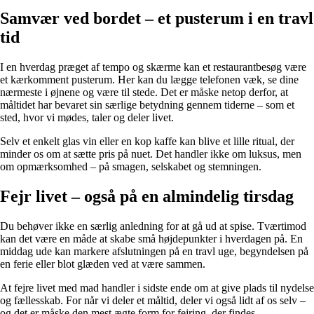
Samvær ved bordet – et pusterum i en travl
tid
I en hverdag præget af tempo og skærme kan et restaurantbesøg være
et kærkomment pusterum. Her kan du lægge telefonen væk, se dine
nærmeste i øjnene og være til stede. Det er måske netop derfor, at
måltidet har bevaret sin særlige betydning gennem tiderne – som et
sted, hvor vi mødes, taler og deler livet.
Selv et enkelt glas vin eller en kop kaffe kan blive et lille ritual, der
minder os om at sætte pris på nuet. Det handler ikke om luksus, men
om opmærksomhed – på smagen, selskabet og stemningen.
Fejr livet – også på en almindelig tirsdag
Du behøver ikke en særlig anledning for at gå ud at spise. Tværtimod
kan det være en måde at skabe små højdepunkter i hverdagen på. En
middag ude kan markere afslutningen på en travl uge, begyndelsen på
en ferie eller blot glæden ved at være sammen.
At fejre livet med mad handler i sidste ende om at give plads til nydelse
og fællesskab. For når vi deler et måltid, deler vi også lidt af os selv –
og det er måske den mest ægte form for fejring, der findes.