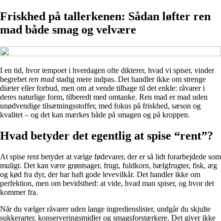
Friskhed på tallerkenen: Sådan løfter ren
mad både smag og velvære
I en tid, hvor tempoet i hverdagen ofte dikterer, hvad vi spiser, vinder
begrebet
ren mad
stadig mere indpas. Det handler ikke om strenge
diæter eller forbud, men om at vende tilbage til det enkle: råvarer i
deres naturlige form, tilberedt med omtanke. Ren mad er mad uden
unødvendige tilsætningsstoffer, med fokus på friskhed, sæson og
kvalitet – og det kan mærkes både på smagen og på kroppen.
Hvad betyder det egentlig at spise “rent”?
At spise rent betyder at vælge fødevarer, der er så lidt forarbejdede som
muligt. Det kan være grøntsager, frugt, fuldkorn, bælgfrugter, fisk, æg
og kød fra dyr, der har haft gode levevilkår. Det handler ikke om
perfektion, men om bevidsthed: at vide, hvad man spiser, og hvor det
kommer fra.
Når du vælger råvarer uden lange ingredienslister, undgår du skjulte
sukkerarter, konserveringsmidler og smagsforstærkere. Det giver ikke