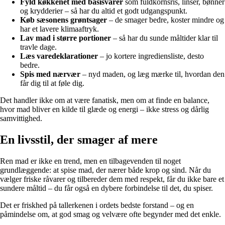
Fyld køkkenet med basisvarer
som fuldkornsris, linser, bønner
og krydderier – så har du altid et godt udgangspunkt.
Køb sæsonens grøntsager
– de smager bedre, koster mindre og
har et lavere klimaaftryk.
Lav mad i større portioner
– så har du sunde måltider klar til
travle dage.
Læs varedeklarationer
– jo kortere ingrediensliste, desto
bedre.
Spis med nærvær
– nyd maden, og læg mærke til, hvordan den
får dig til at føle dig.
Det handler ikke om at være fanatisk, men om at finde en balance,
hvor mad bliver en kilde til glæde og energi – ikke stress og dårlig
samvittighed.
En livsstil, der smager af mere
Ren mad er ikke en trend, men en tilbagevenden til noget
grundlæggende: at spise mad, der nærer både krop og sind. Når du
vælger friske råvarer og tilbereder dem med respekt, får du ikke bare et
sundere måltid – du får også en dybere forbindelse til det, du spiser.
Det er friskhed på tallerkenen i ordets bedste forstand – og en
påmindelse om, at god smag og velvære ofte begynder med det enkle.