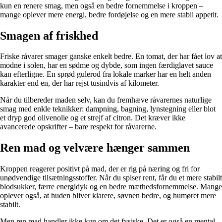
kun en renere smag, men også en bedre fornemmelse i kroppen –
mange oplever mere energi, bedre fordøjelse og en mere stabil appetit.
Smagen af friskhed
Friske råvarer smager ganske enkelt bedre. En tomat, der har fået lov at
modne i solen, har en sødme og dybde, som ingen færdiglavet sauce
kan efterligne. En sprød gulerod fra lokale marker har en helt anden
karakter end en, der har rejst tusindvis af kilometer.
Når du tilbereder maden selv, kan du fremhæve råvarernes naturlige
smag med enkle teknikker: dampning, bagning, lynstegning eller blot
et dryp god olivenolie og et strejf af citron. Det kræver ikke
avancerede opskrifter – bare respekt for råvarerne.
Ren mad og velvære hænger sammen
Kroppen reagerer positivt på mad, der er rig på næring og fri for
unødvendige tilsætningsstoffer. Når du spiser rent, får du et mere stabilt
blodsukker, færre energidyk og en bedre mæthedsfornemmelse. Mange
oplever også, at huden bliver klarere, søvnen bedre, og humøret mere
stabilt.
Men ren mad handler ikke kun om det fysiske. Det er også en mental