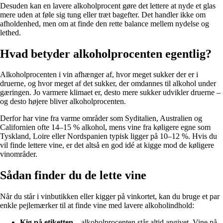
Desuden kan en lavere alkoholprocent gøre det lettere at nyde et glas
mere uden at føle sig tung eller træt bagefter. Det handler ikke om
afholdenhed, men om at finde den rette balance mellem nydelse og
lethed.
Hvad betyder alkoholprocenten egentlig?
Alkoholprocenten i vin afhænger af, hvor meget sukker der er i
druerne, og hvor meget af det sukker, der omdannes til alkohol under
gæringen. Jo varmere klimaet er, desto mere sukker udvikler druerne –
og desto højere bliver alkoholprocenten.
Derfor har vine fra varme områder som Syditalien, Australien og
Californien ofte 14–15 % alkohol, mens vine fra køligere egne som
Tyskland, Loire eller Nordspanien typisk ligger på 10–12 %. Hvis du
vil finde lettere vine, er det altså en god idé at kigge mod de køligere
vinområder.
Sådan finder du de lette vine
Når du står i vinbutikken eller kigger på vinkortet, kan du bruge et par
enkle pejlemærker til at finde vine med lavere alkoholindhold:
Kig på etiketten
– alkoholprocenten står altid angivet. Vine på