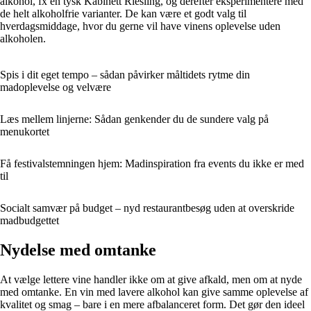
alkohol, fx en tysk Kabinett Riesling, og derefter eksperimentere med
de helt alkoholfrie varianter. De kan være et godt valg til
hverdagsmiddage, hvor du gerne vil have vinens oplevelse uden
alkoholen.
Spis i dit eget tempo – sådan påvirker måltidets rytme din
madoplevelse og velvære
Læs mellem linjerne: Sådan genkender du de sundere valg på
menukortet
Få festivalstemningen hjem: Madinspiration fra events du ikke er med
til
Socialt samvær på budget – nyd restaurantbesøg uden at overskride
madbudgettet
Nydelse med omtanke
At vælge lettere vine handler ikke om at give afkald, men om at nyde
med omtanke. En vin med lavere alkohol kan give samme oplevelse af
kvalitet og smag – bare i en mere afbalanceret form. Det gør den ideel