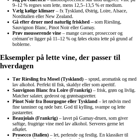
9–12 % regnes som lette, mens 12,5–13,5 % er medium.
Vælg kølige klimaer
– fx Tyskland, Østrig, Loire, Alsace,
Norditalien eller New Zealand.
Gå efter druer med naturlig friskhed
– som Riesling,
Sauvignon Blanc, Pinot Noir eller Gamay.
Prøv mousserende vine
– mange cavaer, proseccoer og
crémant’er ligger på 11–12 % og føles ekstra lette på grund af
boblerne.
Eksempler på lette vine, der passer til
hverdagen
Tør Riesling fra Mosel (Tyskland)
– sprød, aromatisk og med
lav alkohol. Perfekt til fisk, skaldyr eller som aperitif.
Sauvignon Blanc fra Loire (Frankrig)
– frisk, grøn og livlig.
Matcher salater, gedeost og grøntsagsretter.
Pinot Noir fra Bourgogne eller Tyskland
– let rødvin med
fine tanniner og røde bær. God til kylling, svampe og lette
pastaretter.
Beaujolais (Frankrig)
– lavet på Gamay-druen, som giver
saftige, frugtrige vine med lav alkohol. Serveres gerne let
afkølet.
Prosecco (Italien)
– let, perlende og festlig. En klassiker til