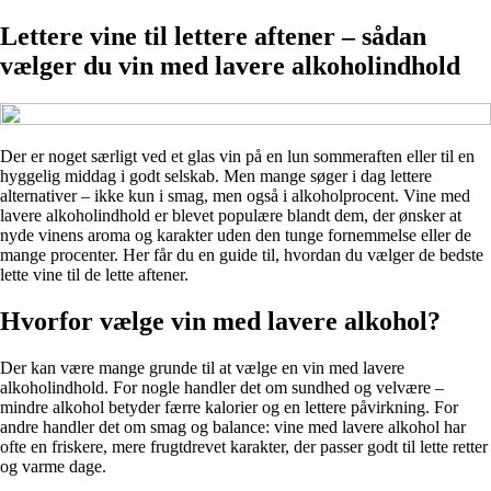
Lettere vine til lettere aftener – sådan
vælger du vin med lavere alkoholindhold
Der er noget særligt ved et glas vin på en lun sommeraften eller til en
hyggelig middag i godt selskab. Men mange søger i dag lettere
alternativer – ikke kun i smag, men også i alkoholprocent. Vine med
lavere alkoholindhold er blevet populære blandt dem, der ønsker at
nyde vinens aroma og karakter uden den tunge fornemmelse eller de
mange procenter. Her får du en guide til, hvordan du vælger de bedste
lette vine til de lette aftener.
Hvorfor vælge vin med lavere alkohol?
Der kan være mange grunde til at vælge en vin med lavere
alkoholindhold. For nogle handler det om sundhed og velvære –
mindre alkohol betyder færre kalorier og en lettere påvirkning. For
andre handler det om smag og balance: vine med lavere alkohol har
ofte en friskere, mere frugtdrevet karakter, der passer godt til lette retter
og varme dage.