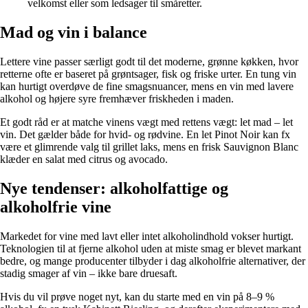
velkomst eller som ledsager til småretter.
Mad og vin i balance
Lettere vine passer særligt godt til det moderne, grønne køkken, hvor
retterne ofte er baseret på grøntsager, fisk og friske urter. En tung vin
kan hurtigt overdøve de fine smagsnuancer, mens en vin med lavere
alkohol og højere syre fremhæver friskheden i maden.
Et godt råd er at matche vinens vægt med rettens vægt: let mad – let
vin. Det gælder både for hvid- og rødvine. En let Pinot Noir kan fx
være et glimrende valg til grillet laks, mens en frisk Sauvignon Blanc
klæder en salat med citrus og avocado.
Nye tendenser: alkoholfattige og
alkoholfrie vine
Markedet for vine med lavt eller intet alkoholindhold vokser hurtigt.
Teknologien til at fjerne alkohol uden at miste smag er blevet markant
bedre, og mange producenter tilbyder i dag alkoholfrie alternativer, der
stadig smager af vin – ikke bare druesaft.
Hvis du vil prøve noget nyt, kan du starte med en vin på 8–9 %