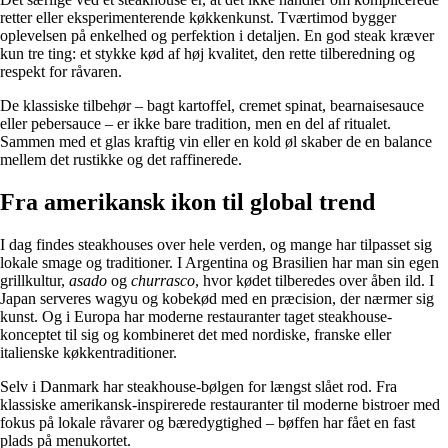
retter eller eksperimenterende køkkenkunst. Tværtimod bygger
oplevelsen på enkelhed og perfektion i detaljen. En god steak kræver
kun tre ting: et stykke kød af høj kvalitet, den rette tilberedning og
respekt for råvaren.
De klassiske tilbehør – bagt kartoffel, cremet spinat, bearnaisesauce
eller pebersauce – er ikke bare tradition, men en del af ritualet.
Sammen med et glas kraftig vin eller en kold øl skaber de en balance
mellem det rustikke og det raffinerede.
Fra amerikansk ikon til global trend
I dag findes steakhouses over hele verden, og mange har tilpasset sig
lokale smage og traditioner. I Argentina og Brasilien har man sin egen
grillkultur,
asado
og
churrasco
, hvor kødet tilberedes over åben ild. I
Japan serveres wagyu og kobekød med en præcision, der nærmer sig
kunst. Og i Europa har moderne restauranter taget steakhouse-
konceptet til sig og kombineret det med nordiske, franske eller
italienske køkkentraditioner.
Selv i Danmark har steakhouse-bølgen for længst slået rod. Fra
klassiske amerikansk-inspirerede restauranter til moderne bistroer med
fokus på lokale råvarer og bæredygtighed – bøffen har fået en fast
plads på menukortet.