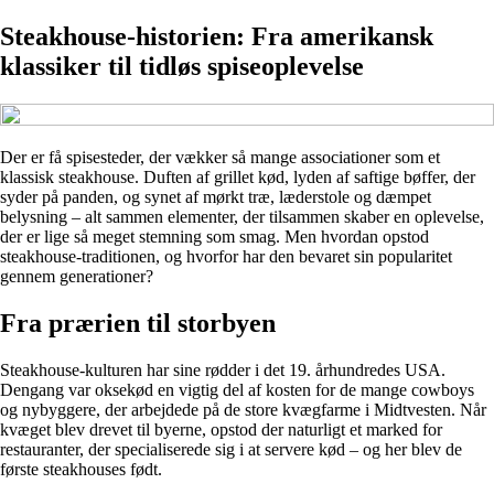
Steakhouse-historien: Fra amerikansk
klassiker til tidløs spiseoplevelse
Der er få spisesteder, der vækker så mange associationer som et
klassisk steakhouse. Duften af grillet kød, lyden af saftige bøffer, der
syder på panden, og synet af mørkt træ, læderstole og dæmpet
belysning – alt sammen elementer, der tilsammen skaber en oplevelse,
der er lige så meget stemning som smag. Men hvordan opstod
steakhouse-traditionen, og hvorfor har den bevaret sin popularitet
gennem generationer?
Fra prærien til storbyen
Steakhouse-kulturen har sine rødder i det 19. århundredes USA.
Dengang var oksekød en vigtig del af kosten for de mange cowboys
og nybyggere, der arbejdede på de store kvægfarme i Midtvesten. Når
kvæget blev drevet til byerne, opstod der naturligt et marked for
restauranter, der specialiserede sig i at servere kød – og her blev de
første steakhouses født.