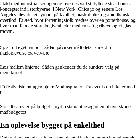
I takt med industrialiseringen og byernes vækst flyttede steakhouse-
konceptet ind i storbyerne. I New York, Chicago og senere Los
Angeles blev det et symbol på kvalitet, maskulinitet og amerikansk
overflod. Et sted, hvor forretningsfolk mødtes over en porterhouse, og
hvor man fejrede store begivenheder med en saftig ribeye og et glas
rødvin.
Spis i dit eget tempo – sådan påvirker måltidets rytme din
madoplevelse og velvære
Læs mellem linjerne: Sådan genkender du de sundere valg på
menukortet
Få festivalstemningen hjem: Madinspiration fra events du ikke er med
til
Socialt samvær på budget – nyd restaurantbesøg uden at overskride
madbudgettet
En oplevelse bygget på enkelthed
Det særlige ved et steakhouse er, at det ikke handler om komplicerede