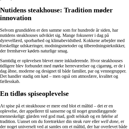
Nutidens steakhouse: Tradition møder
innovation
Selvom grundidéen er den samme som for hundrede år siden, har
nutidens steakhouses udviklet sig. Mange fokuserer i dag på
dyrevelfærd, sporbarhed og klimabevidsthed. Kokkene arbejder med
forskellige udskæringer, modningsmetoder og tilberedningsteknikker,
der fremhæver kødets naturlige smag.
Samtidig er oplevelsen blevet mere inkluderende. Hvor steakhouses
tidligere blev forbundet med mørke herreværelser og cigarrøg, er de i
dag åbne, moderne og designet til både familier, par og vennegrupper.
Det handler stadig om kød – men også om atmosfære, kvalitet og
fællesskab.
En tidløs spiseoplevelse
At spise på et steakhouse er mere end blot et måltid – det er en
oplevelse, der appellerer til sanserne og til noget grundlæggende
menneskeligt: glæden ved god mad, godt selskab og en følelse af
tradition. Uanset om du foretrækker din steak
rare
eller
well done
, er
der noget universelt ved at samles om et måltid, der har overlevet både